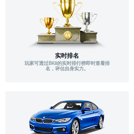
实时排名
玩家可透过BK8的实时排行榜即时查看排
名，评估自身实力。