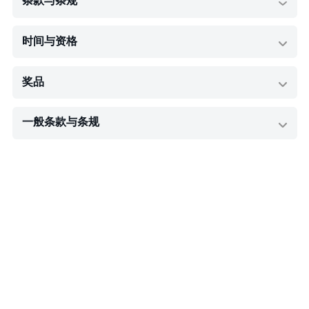
条款与条规
时间与资格
奖品
一般条款与条规