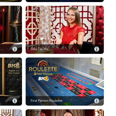
Siêu Tài Xỉu
First Person Roulette