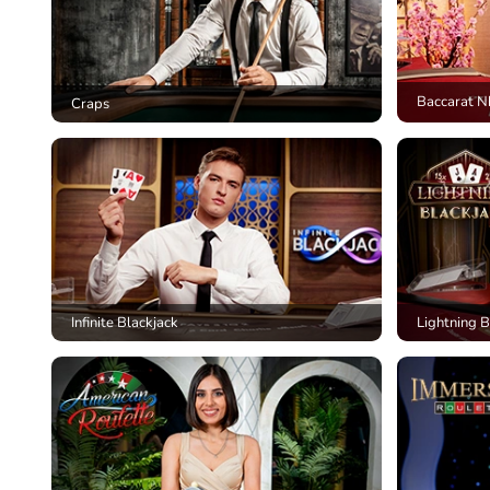
WM Casino / BẦU CUA
e**o*
AE Casino / Blackjack
*s*k*
Baccarat N
Craps
Evolution Gaming / SIC BO
s*i*k
WM Casino / BẦU CUA
l**ni*
Evolution Gaming / Baccarat
b*x*y
WM Casino / BẦU CUA
**d*d
Infinite Blackjack
Lightning B
WM Casino / BẦU CUA
*r*n*
Evolution Gaming / SIC BO
l***g
Dream Gaming / Baccarat
s**a*l