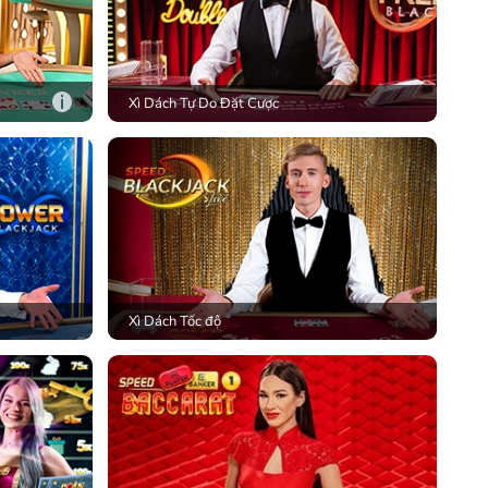
Xì Dách Tự Do Đặt Cược
Xì Dách Tốc độ