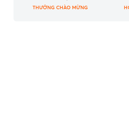
WM Casino / BẦU CUA
*a*a*
THƯỞNG CHÀO MỪNG
H
AE casino / Roullete
f***l
Evolution Gaming / Baccarat
**i**
Evolution Gaming / Baccarat
s**u9
AE casino / Roullete
h*ss*
Evolution Gaming / SIC BO
*i*v*a
WM Casino / BẦU CUA
**i*s
Evolution Gaming / SIC BO
j*l*o*
MicroGaming / Baccarat
*l*s*
AE Casino / Blackjack
z*fr*