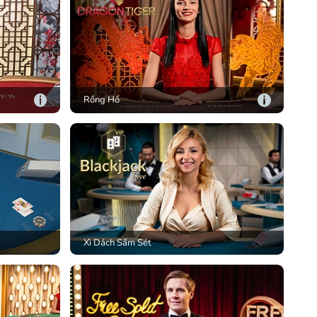
Rồng Hổ
Xì Dách Sấm Sét