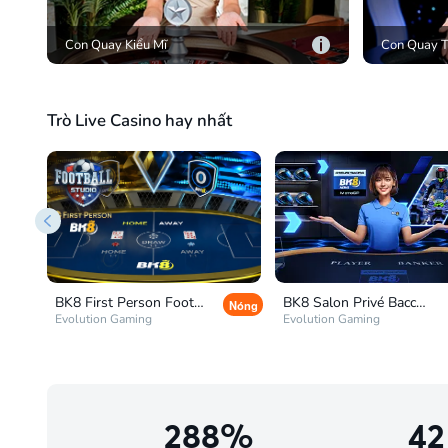
Evolution Gaming / SIC BO
f**f**
Con Quay Kiểu Mĩ
Con Quay 
MicroGaming / Baccarat
*h*n*
AE Casino / Blackjack
*a**v
Trò Live Casino hay nhất
AE casino / Roullete
*l*r*
WM Casino / BẦU CUA
c*l**
Dream Gaming / Baccarat
j**v*
Evolution Gaming / Baccarat
*k*te
BK8 Salon Privé Baccarat 2
BK8 Baccarat 1
Nóng
Nóng
Evolution Gaming
PPLiveCasino
WM Casino / BẦU CUA
r*o**
AE Casino / Blackjack
d*n*l
Evolution Gaming / Baccarat
w*n*l
288%
42