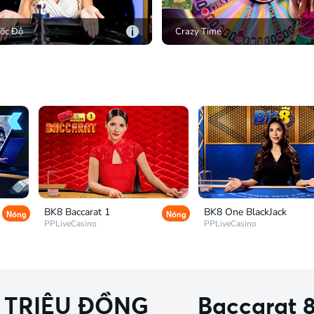
161,776.00
7*
Tốc Độ
Crazy Time
3,253,021.00
n*u*e*
149,223.00
***a*
2,584,872.00
*b*
3,582,086.00
b**r*1*4
3,794,140.00
k*a*
2,929,660.00
*79
BK8 One BlackJack
BK8 Roulette
Nóng
Nóng
PPLiveCasino
PPLiveCasino
655,377.00
y*5
3,926,592.00
**k*9*9
235,533.00
***w*n*
 TRIỆU ĐỒNG
Baccarat 