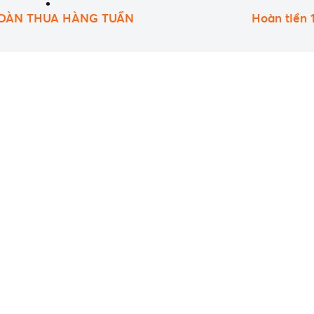
2,432,823.00
d*9
OÀN THUA HÀNG TUẦN
Hoàn tiền
325,776.00
*e**0*1
623,200.00
c**9*
3,019,801.00
**88
2,559,126.00
***n9
1,378,112.00
*
1,985,676.00
**a*n*d
1,195,818.00
***e*
3,258,780.00
a***6
2,360,809.00
md