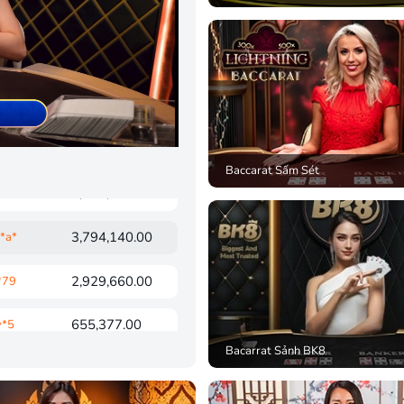
3,253,021.00
n*u*e*
149,223.00
***a*
2,584,872.00
*b*
3,582,086.00
b**r*1*4
Baccarat Sấm Sét
3,794,140.00
k*a*
2,929,660.00
*79
655,377.00
y*5
3,926,592.00
**k*9*9
Bacarrat Sảnh BK8
235,533.00
***w*n*
2,432,823.00
d*9