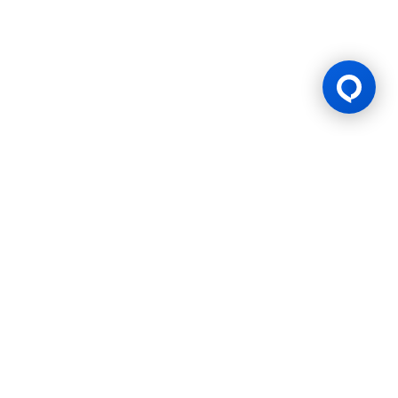
Lesen Permainan
BK8 dioperasikan oleh Mettlemind Tech Ltd., dengan nomor
registrasi: 15779, dan alamat terdaftar di Hamchako,
Mutsamudu, Pulau Otonom Anjouan, Uni Komoro. BK8
berlisensi dan teregulasi oleh Pemerintah Pulau Otonom